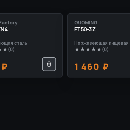
Factory
GUOMING
КА
НОВИНКА
KN4
FT50-3Z
ющая сталь
Нержавеющая пищевая 
★
★
★
★
★
★
★
(0)
(0)
0
₽
1 460
₽