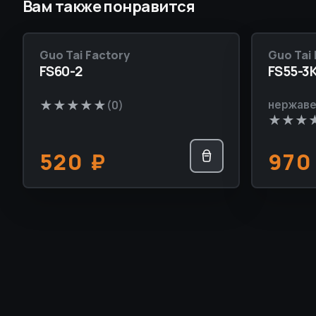
Вам также понравится
Guo Tai Factory
Guo Tai 
НОВИНКА
НОВИН
FS60-2
FS55-3
★
★
★
★
★
нержаве
(0)
★
★
★
520
₽
97