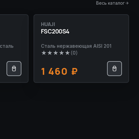
Весь каталог
HUAJI
НОВИНКА
FSC200S4
сталь
Сталь нержавеющая AISI 201
★
★
★
★
★
(0)
1 460
₽