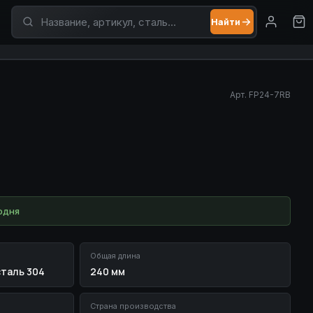
Найти
Поиск по товарам
Арт.
FP24-7RB
одня
Общая длина
таль 304
240 мм
Страна производства