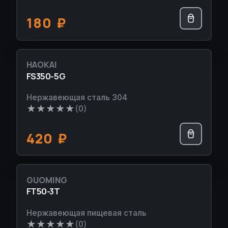
180
₽
HAOKAI
НОВИНКА
FS350-5G
Нержавеющая сталь 304
★
★
★
★
★
(0)
420
₽
GUOMING
НОВИНКА
FT50-3T
Нержавеющая пищевая сталь
★
★
★
★
★
(0)